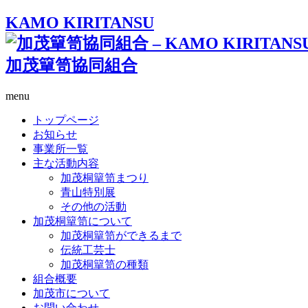
KAMO KIRITANSU
加茂簞笥協同組合
menu
トップページ
お知らせ
事業所一覧
主な活動内容
加茂桐簞笥まつり
青山特別展
その他の活動
加茂桐簞笥について
加茂桐簞笥ができるまで
伝統工芸士
加茂桐簞笥の種類
組合概要
加茂市について
お問い合わせ