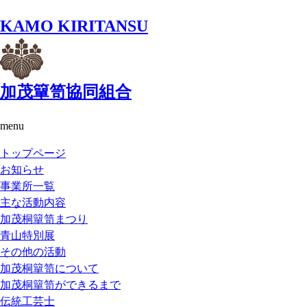
KAMO KIRITANSU
加茂簞笥協同組合
menu
トップページ
お知らせ
事業所一覧
主な活動内容
加茂桐簞笥まつり
青山特別展
その他の活動
加茂桐簞笥について
加茂桐簞笥ができるまで
伝統工芸士