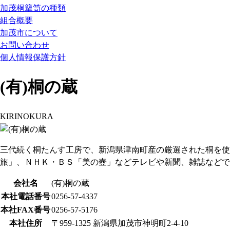
加茂桐簞笥の種類
組合概要
加茂市について
お問い合わせ
個人情報保護方針
(有)桐の蔵
KIRINOKURA
三代続く桐たんす工房で、新潟県津南町産の厳選された桐を使
旅」、ＮＨＫ・ＢＳ「美の壺」などテレビや新聞、雑誌などで
会社名
(有)桐の蔵
本社電話番号
0256-57-4337
本社FAX番号
0256-57-5176
本社住所
〒959-1325 新潟県加茂市神明町2-4-10